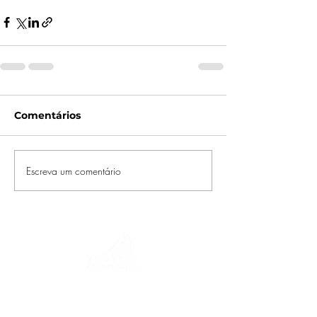
Comentários
Escreva um comentário
Uma jornada pela história, culturas e
paisagens de tirar o fôlego. Via