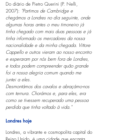
Do diário de Pietro Querini (P. Nelli, 
2007): 
"Partimos de Cambridge e 
chegámos a Londres no dia seguinte, onde 
algumas horas antes o meu timoneiro já 
tinha chegado com mais duas pessoas e já 
tinha informado os mercadores da nossa 
nacionalidade e da minha chegada. Vittore 
Cappello e outros vieram ao nosso encontro 
e esperaram por nós bem fora de Londres, 
e todos podem compreender quão grande 
foi a nossa alegria comum quando me 
juntei a eles.
Desmontámos dos cavalos e abraçámo-nos 
com ternura. Chorámos e, para eles, era 
como se tivessem recuperado uma pessoa 
perdida que tinha voltado à vida."
Londres hoje
Londres, a vibrante e cosmopolita capital do 
Reino Unido, é uma cidade que encanta 