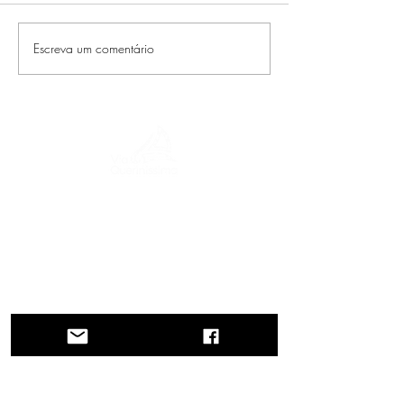
Escreva um comentário
Uma jornada pela história, culturas e
paisagens de tirar o fôlego. Via
Querinissima reconstitui a extraordinária
viagem de Pietro Querini no século XV,
atravessando Grécia, Espanha, Portugal,
Noruega, Suécia, Inglaterra, Alemanha,
Suíça e Áustria.
CONTATOS
Sede