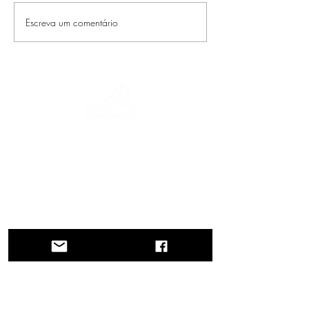
Escreva um comentário
Uma jornada pela história, culturas e
paisagens de tirar o fôlego. Via
Querinissima reconstitui a extraordinária
viagem de Pietro Querini no século XV,
atravessando Grécia, Espanha, Portugal,
Noruega, Suécia, Inglaterra, Alemanha,
Suíça e Áustria.
CONTATOS
Sede
Região do Vêneto