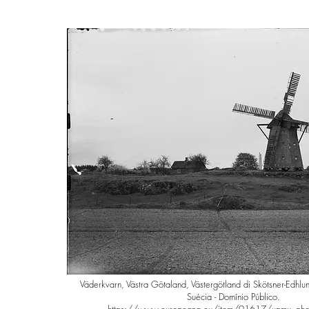
Väderkvarn, Västra Götaland, Västergötland di Skötsner-Edhl
Suécia - Domínio Público.