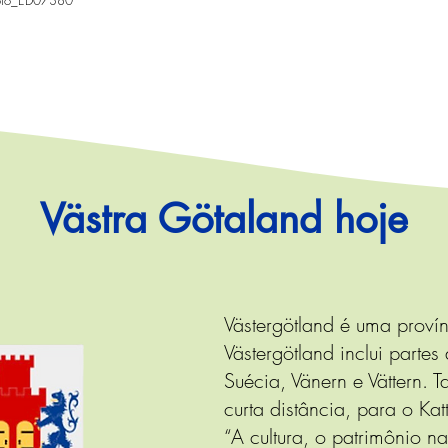
oto_ED07380
Västra Götaland hoje
Västergötland é uma proví
Västergötland inclui parte
Suécia, Vänern e Vättern. 
curta distância, para o Ka
“A cultura, o patrimônio na