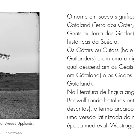
O nome em sueco signific
Götaland (Terra dos Göter
Geats ou Terra dos Godos)
históricas da Suécia.
Os Götars ou Gutars (ho
Gotlanders) eram uma ant
qual descendiam os Geats
em Götaland) e os Godos 
Götaland).
Na literatura de língua a
Beowulf (onde batalhas ent
descritas), o termo arcaic
uma versão latinizada do
und - Museu Upplands,
época medieval: Westrogo