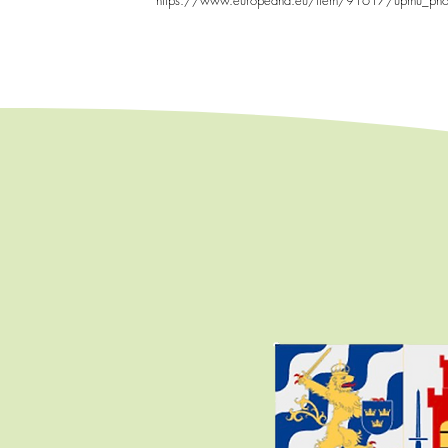
https://www.europeana.eu/item/91617/upmu_ph