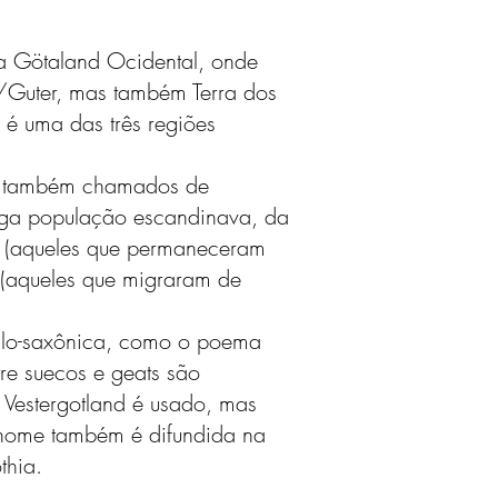
a Götaland Ocidental, onde
/Guter, mas também Terra dos
 é uma das três regiões
je também chamados de
iga população escandinava, da
 (aqueles que permaneceram
(aqueles que migraram de
nglo-saxônica, como o poema
re suecos e geats são
o Vestergotland é usado, mas
 nome também é difundida na
thia.