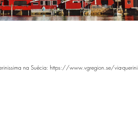
erinissima na Suécia: https://www.vgregion.se/via-querin
Subir