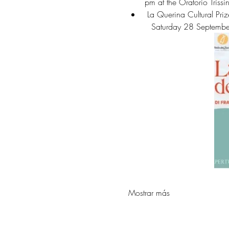
pm at the Oratorio Trissi
 La Querina Cultural Pr
         Saturday 28 Sep
Mostrar más