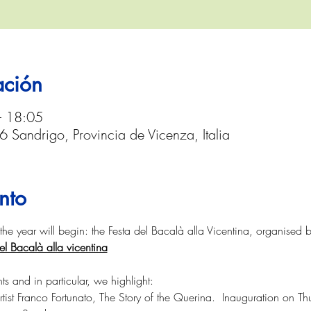
ación
– 18:05
6 Sandrigo, Provincia de Vicenza, Italia
nto
f the year will begin: the Festa del Bacalà alla Vicentina, organised b
el Bacalà alla vicentina
s and in particular, we highlight:
artist Franco Fortunato, The Story of the Querina.  Inauguration on 