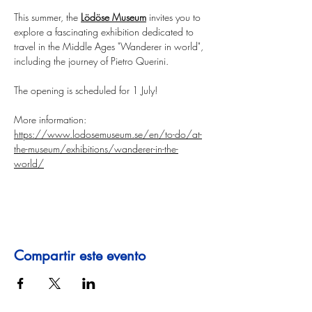
This summer, the 
Lödöse Museum
 invites you to 
explore a fascinating exhibition dedicated to 
travel in the Middle Ages "Wanderer in world", 
including the journey of Pietro Querini.
The opening is scheduled for 1 July!
More information: 
https://www.lodosemuseum.se/en/to-do/at-
the-museum/exhibitions/wanderer-in-the-
world/
Compartir este evento