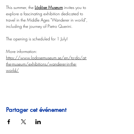
This summer, the 
Lödöse Museum
 invites you to 
explore a fascinating exhibition dedicated to 
travel in the Middle Ages "Wanderer in world", 
including the journey of Pietro Querini.
The opening is scheduled for 1 July!
More information: 
https://www.lodosemuseum.se/en/to-do/at-
the-museum/exhibitions/wanderer-in-the-
world/
Partager cet événement