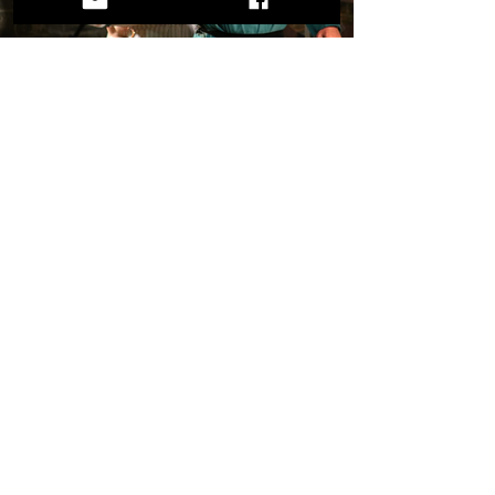
Il progetto “Gli occhi del mare – I
naufraghi della Querina” è una
mostra e spettacolo teatrale della
compagnia “I Balenieri del
Cironda”
La storia segue un anziano Pietro
Querini mentre ricorda il suo
viaggio in un bar veneziano,
fondendo realtà e immaginazione
attraverso il teatro e la musica. La
mostra che accompagna il film
narra visivamente il suo
drammatico viaggio – dal
naufragio della Querina alle Isole
Lofoten – raffigurando un viaggio