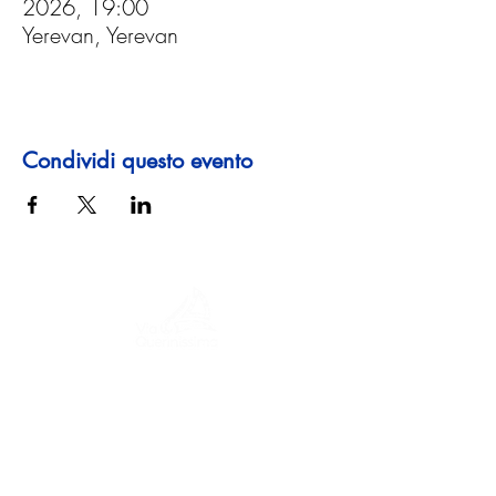
2026, 19:00
Yerevan, Yerevan
Condividi questo evento
Un viaggio tra storia, culture e paesaggi
mozzafiato La Via Querinissima ripercorre
lo straordinario viaggio quattrocentesco
di Pietro Querini, attraversando Grecia,
Spagna, Portogallo, Norvegia, Svezia,
Inghilterra, Germania, Svizzera e Austria.