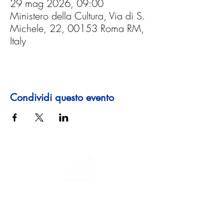
29 mag 2026, 09:00
Ministero della Cultura, Via di S.
Michele, 22, 00153 Roma RM,
Italy
Condividi questo evento
Un viaggio tra storia, culture e paesaggi
mozzafiato La Via Querinissima ripercorre
lo straordinario viaggio quattrocentesco