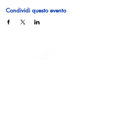
Condividi questo evento
Un viaggio tra storia, culture e paesaggi
mozzafiato La Via Querinissima ripercorre
lo straordinario viaggio quattrocentesco
di Pietro Querini, attraversando Grecia,
Spagna, Portogallo, Norvegia, Svezia,
Inghilterra, Germania, Svizzera e Austria.
CONTATTI
Direzione