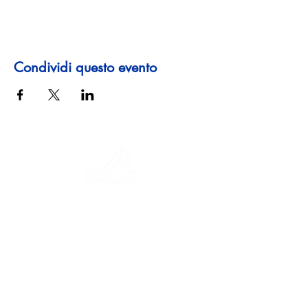
Condividi questo evento
Un viaggio tra storia, culture e paesaggi
mozzafiato La Via Querinissima ripercorre
lo straordinario viaggio quattrocentesco
di Pietro Querini, attraversando Grecia,
Spagna, Portogallo, Norvegia, Svezia,
Inghilterra, Germania, Svizzera e Austria.