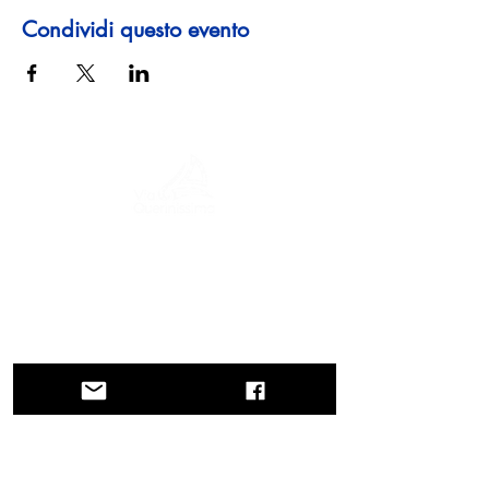
Condividi questo evento
Un viaggio tra storia, culture e paesaggi
mozzafiato La Via Querinissima ripercorre
lo straordinario viaggio quattrocentesco
di Pietro Querini, attraversando Grecia,
Spagna, Portogallo, Norvegia, Svezia,
Inghilterra, Germania, Svizzera e Austria.
CONTATTI
Direzione
Regione Veneto