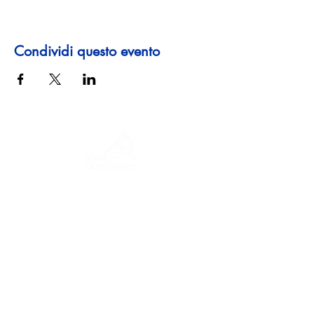
Condividi questo evento
Un viaggio tra storia, culture e paesaggi
mozzafiato La Via Querinissima ripercorre
lo straordinario viaggio quattrocentesco
di Pietro Querini, attraversando Grecia,
Spagna, Portogallo, Norvegia, Svezia,
Inghilterra, Germania, Svizzera e Austria.
CONTATTI