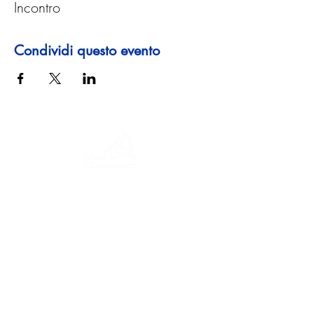
Incontro
Condividi questo evento
Un viaggio tra storia, culture e paesaggi
mozzafiato La Via Querinissima ripercorre
lo straordinario viaggio quattrocentesco
di Pietro Querini, attraversando Grecia,
Spagna, Portogallo, Norvegia, Svezia,
Inghilterra, Germania, Svizzera e Austria.
CONTATTI