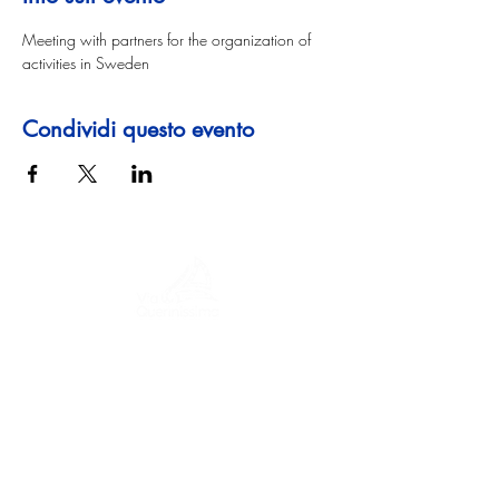
Meeting with partners for the organization of 
activities in Sweden
Condividi questo evento
Un viaggio tra storia, culture e paesaggi
mozzafiato La Via Querinissima ripercorre
lo straordinario viaggio quattrocentesco
di Pietro Querini, attraversando Grecia,
Spagna, Portogallo, Norvegia, Svezia,
Inghilterra, Germania, Svizzera e Austria.