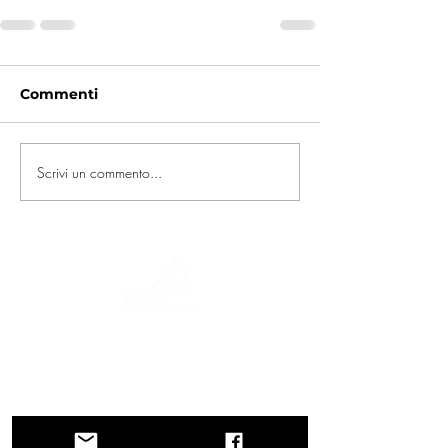
Commenti
Scrivi un commento...
Un viaggio tra storia, culture e paesaggi
mozzafiato La Via Querinissima ripercorre
lo straordinario viaggio quattrocentesco
di Pietro Querini, attraversando Grecia,
Spagna, Portogallo, Norvegia, Svezia,
Inghilterra, Germania, Svizzera e Austria.