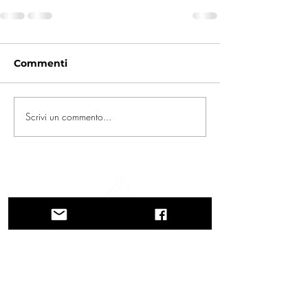
Commenti
Scrivi un commento...
Un viaggio tra storia, culture e paesaggi
mozzafiato La Via Querinissima ripercorre
lo straordinario viaggio quattrocentesco
di Pietro Querini, attraversando Grecia,
Spagna, Portogallo, Norvegia, Svezia,
Inghilterra, Germania, Svizzera e Austria.