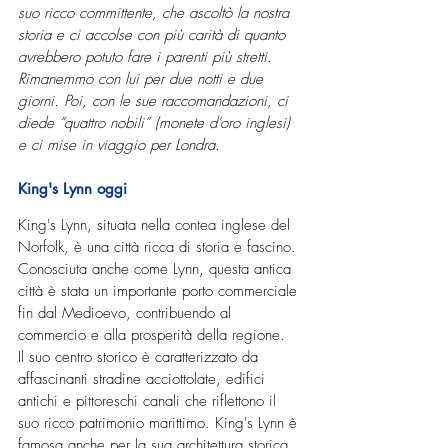
suo ricco committente, che ascoltò la nostra 
storia e ci accolse con più carità di quanto 
avrebbero potuto fare i parenti più stretti. 
Rimanemmo con lui per due notti e due 
giorni. Poi, con le sue raccomandazioni, ci 
diede “quattro nobili” (monete d'oro inglesi) 
e ci mise in viaggio per Londra.
King's Lynn oggi
King's Lynn, situata nella contea inglese del 
Norfolk, è una città ricca di storia e fascino. 
Conosciuta anche come Lynn, questa antica 
città è stata un importante porto commerciale 
fin dal Medioevo, contribuendo al 
commercio e alla prosperità della regione.
Il suo centro storico è caratterizzato da 
affascinanti stradine acciottolate, edifici 
antichi e pittoreschi canali che riflettono il 
suo ricco patrimonio marittimo. King's Lynn è 
famosa anche per la sua architettura storica, 