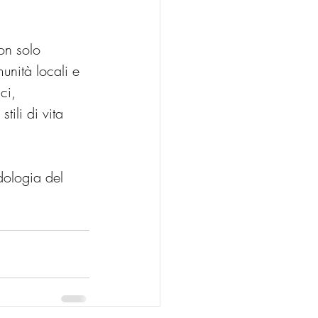
on solo 
unità locali e 
ci, 
ili di vita 
dologia del 