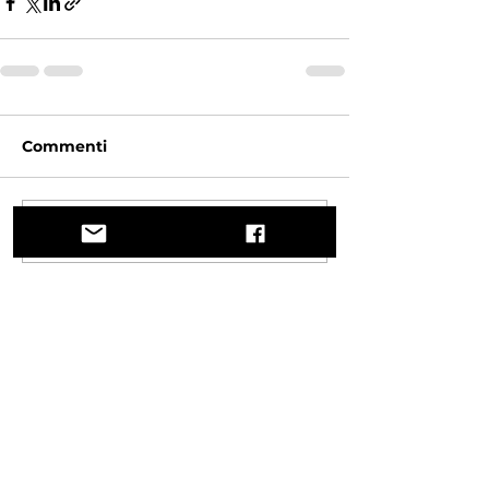
Commenti
Scrivi un commento...
Un viaggio tra storia, culture e paesaggi
mozzafiato La Via Querinissima ripercorre
lo straordinario viaggio quattrocentesco
di Pietro Querini, attraversando Grecia,