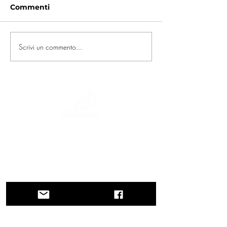
Commenti
Scrivi un commento...
Un viaggio tra storia, culture e paesaggi
mozzafiato La Via Querinissima ripercorre
lo straordinario viaggio quattrocentesco
di Pietro Querini, attraversando Grecia,
Spagna, Portogallo, Norvegia, Svezia,
Inghilterra, Germania, Svizzera e Austria.
CONTATTI