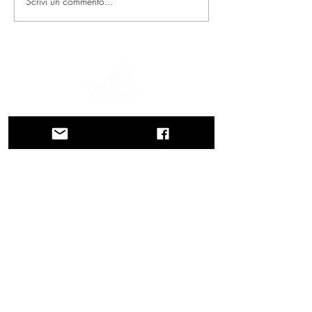
Scrivi un commento...
Un viaggio tra storia, culture e paesaggi
mozzafiato La Via Querinissima ripercorre
lo straordinario viaggio quattrocentesco
di Pietro Querini, attraversando Grecia,
Spagna, Portogallo, Norvegia, Svezia,
Inghilterra, Germania, Svizzera e Austria.
CONTATTI
Direzione
Regione Veneto
Regione Veneto
Palazzo Balbi – Dorsoduro, 3901