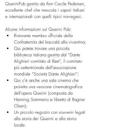
QueriniPub gestito da Ann Cecile Pedersen, 
eccellente chef che mescola i sapori italiani 
e internazionali con quelli tipici norvegesi.
Alcune informazioni sul Querini Pub:
Ristorante membro ufficiale della 
Confraternita del baccalà alla vicentina;
Qui potete trovare una piccola 
biblioteca italiana gestita dal “Dante 
Alighieri comitato di Røst”, il comitato 
più settentrionale dell'associazione 
mondiale “Società Dante Alighieri”;
Qui c'è anche una sala cinema che 
proietta una versione cinematografica 
dell'opera Querini (composta da 
Henning Sommerro e libretto di Ragnar 
Olsen);
Un piccolo negozio con souvenir legati 
alla storia dei Querini e alla storia 
locale.