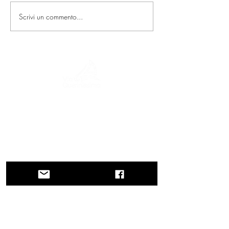
Scrivi un commento...
Un viaggio tra storia, culture e paesaggi
mozzafiato La Via Querinissima ripercorre
lo straordinario viaggio quattrocentesco
di Pietro Querini, attraversando Grecia,
Spagna, Portogallo, Norvegia, Svezia,
Inghilterra, Germania, Svizzera e Austria.
CONTATTI
Direzione
Regione Veneto
Regione Veneto