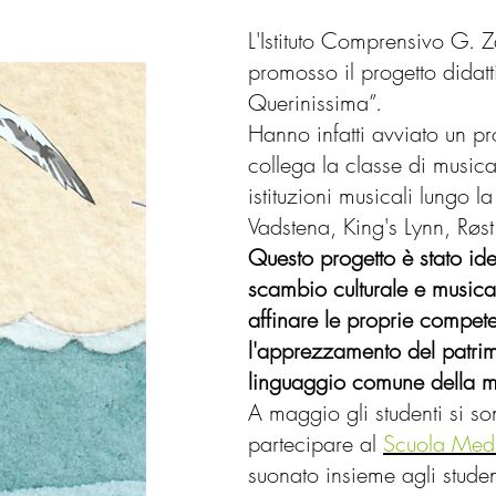
L'Istituto Comprensivo G. 
promosso il progetto didatt
Querinissima”.
Hanno infatti avviato un 
collega la classe di musica
istituzioni musicali lungo l
Vadstena, King's Lynn, Røst 
Questo progetto è stato id
scambio culturale e musical
affinare le proprie compe
l'apprezzamento del patrim
linguaggio comune della m
A maggio gli studenti si so
partecipare al
Scuola Med
suonato insieme agli student