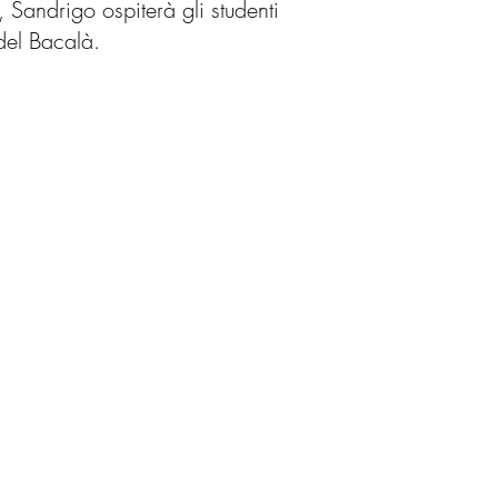
, Sandrigo ospiterà gli studenti
del Bacalà.
SRI