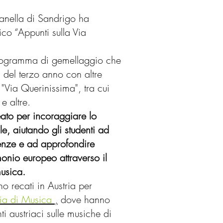
Zanella di Sandrigo ha
ico “Appunti sulla Via
programma di gemellaggio che
 del terzo anno con altre
a "Via Querinissima", tra cui
e altre.
eato per incoraggiare lo
e, aiutando gli studenti ad
tenze e ad approfondire
onio europeo attraverso il
usica.
no recati in Austria per
ia di Musica
,
dove hanno
i austriaci sulle musiche di