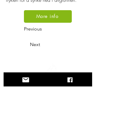
frykten for å synke ned i avgrunnen.
More info
Previous
Next
En reise gjennom historie, kulturer og
fantastiske landskap. Via Querinissima
gjenopplevde Pietro Querinis usedvanlige
reise fra 1400-tallet, og krysset Hellas,
Spania, Portugal, Norge, Sverige,
England, Tyskland, Sveits og Østerrike.