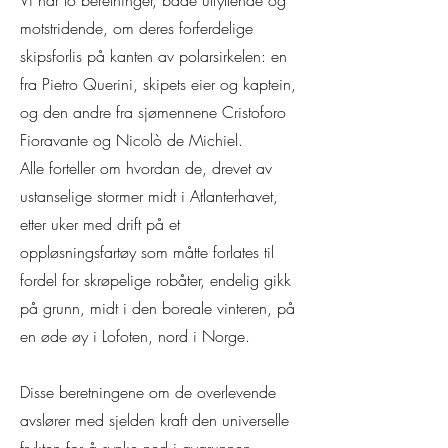
Vi har to beretninger, både utfyllende og
motstridende, om deres forferdelige
skipsforlis på kanten av polarsirkelen: en
fra Pietro Querini, skipets eier og kaptein,
og den andre fra sjømennene Cristoforo
Fioravante og Nicolò de Michiel.
Alle forteller om hvordan de, drevet av
ustanselige stormer midt i Atlanterhavet,
etter uker med drift på et
oppløsningsfartøy som måtte forlates til
fordel for skrøpelige robåter, endelig gikk
på grunn, midt i den boreale vinteren, på
en øde øy i Lofoten, nord i Norge.
Disse beretningene om de overlevende
avslører med sjelden kraft den universelle