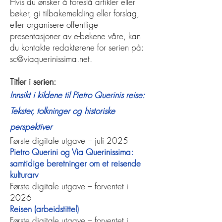
Hvis du ønsker å foreslå artikler eller
bøker, gi tilbakemelding eller forslag,
eller organisere offentlige
presentasjoner av e-bøkene våre, kan
du kontakte redaktørene for serien på:
sc@viaquerinissima.net
.
Titler i serien:
Innsikt i kildene til Pietro Querinis reise:
Tekster, tolkninger og historiske
perspektiver
Første digitale utgave – juli 2025
Pietro Querini og Via Querinissima:
samtidige beretninger om et reisende
kulturarv
Første digitale utgave – forventet i
2026
Reisen (arbeidstittel)
Første digitale utgave – forventet i