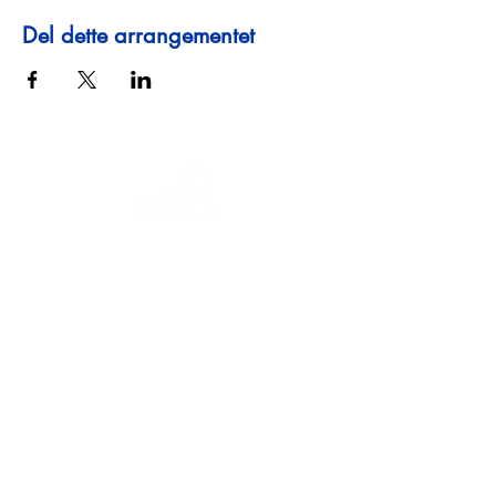
Del dette arrangementet
En reise gjennom historie, kulturer og
fantastiske landskap. Via Querinissima
gjenopplevde Pietro Querinis usedvanlige
reise fra 1400-tallet, og krysset Hellas,
Spania, Portugal, Norge, Sverige,
England, Tyskland, Sveits og Østerrike.
KONTAKTER
Hovedkontor