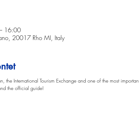
 – 16:00
lano, 20017 Rho MI, Italy
ntet
n, the International Tourism Exchange and one of the most important 
and the official guide!