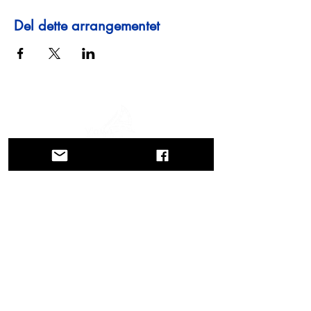
Del dette arrangementet
En reise gjennom historie, kulturer og
fantastiske landskap. Via Querinissima
gjenopplevde Pietro Querinis usedvanlige
reise fra 1400-tallet, og krysset Hellas,
Spania, Portugal, Norge, Sverige,
England, Tyskland, Sveits og Østerrike.
KONTAKTER
Hovedkontor