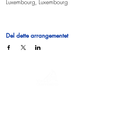
Luxembourg, Luxembourg
Del dette arrangementet
En reise gjennom historie, kulturer og
fantastiske landskap. Via Querinissima
gjenopplevde Pietro Querinis usedvanlige
reise fra 1400-tallet, og krysset Hellas,
Spania, Portugal, Norge, Sverige,
England, Tyskland, Sveits og Østerrike.