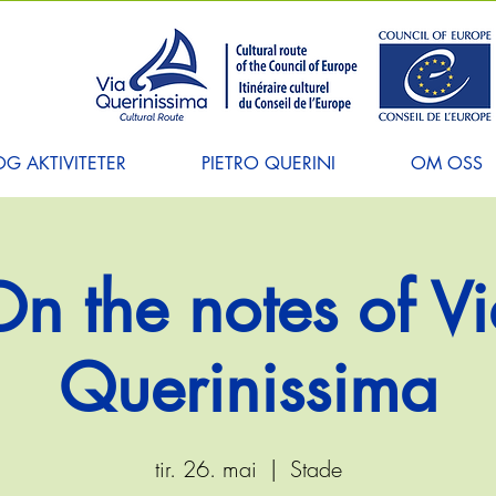
G AKTIVITETER
PIETRO QUERINI
OM OSS
n the notes of V
Querinissima
tir. 26. mai
  |  
Stade