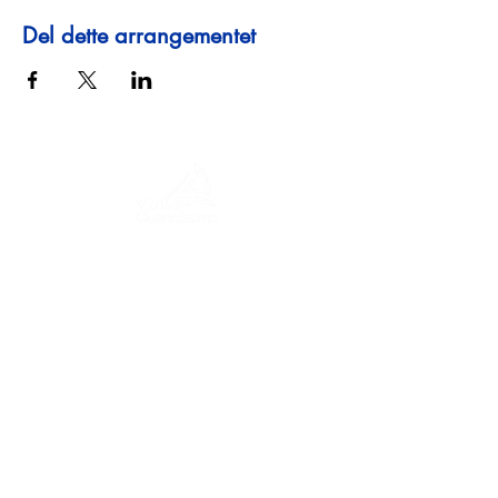
Del dette arrangementet
En reise gjennom historie, kulturer og
fantastiske landskap. Via Querinissima
gjenopplevde Pietro Querinis usedvanlige
reise fra 1400-tallet, og krysset Hellas,
Spania, Portugal, Norge, Sverige,
England, Tyskland, Sveits og Østerrike.
KONTAKTER
Hovedkontor