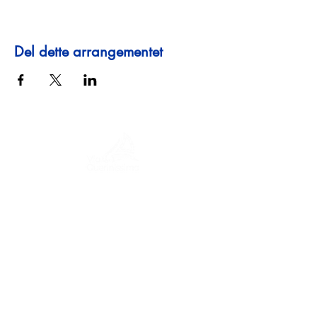
Del dette arrangementet
En reise gjennom historie, kulturer og
fantastiske landskap. Via Querinissima
gjenopplevde Pietro Querinis usedvanlige
reise fra 1400-tallet, og krysset Hellas,
Spania, Portugal, Norge, Sverige,
England, Tyskland, Sveits og Østerrike.
KONTAKTER