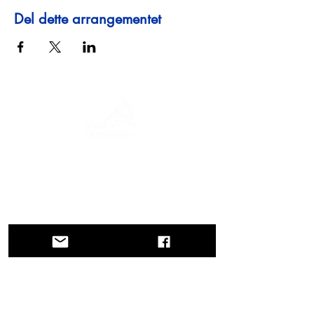
Del dette arrangementet
En reise gjennom historie, kulturer og
fantastiske landskap. Via Querinissima
gjenopplevde Pietro Querinis usedvanlige
reise fra 1400-tallet, og krysset Hellas,
Spania, Portugal, Norge, Sverige,
England, Tyskland, Sveits og Østerrike.
KONTAKTER
Hovedkontor
Veneto-regionen