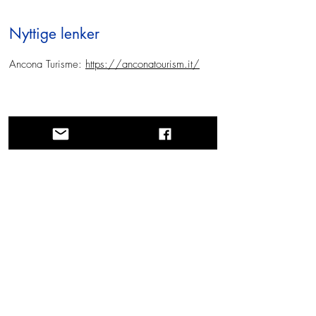
Nyttige lenker
Ancona Turisme:
https://anconatourism.it/
En reise gjennom historie, kulturer og
fantastiske landskap. Via Querinissima
gjenopplevde Pietro Querinis usedvanlige
reise fra 1400-tallet, og krysset Hellas,