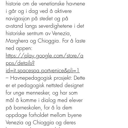
historie om de venetianske havnene
i går og i dag ved å aktivere
navigasjon på stedet og på
avstand langs severdighetene i det
historiske sentrum av Venezia,
Marghera og Chioggia. For å laste
ned appen:
https://play.google.com/store/a
pps/details?
id=it.spacespa.portvenice&pli=1
– Havnepedagogisk prosjekt: Dette
er et pedagogisk nettsted designet
for unge mennesker, og har som
mål å komme i dialog med elever
på barneskolen, for å la dem
oppdage forholdet mellom byene
Venezia og Chioggia og deres