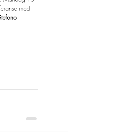
feranse med 
Stefano 