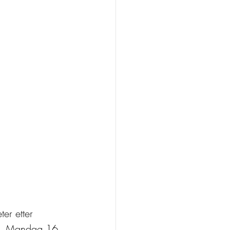
ter etter 
se. Mandag 16. 