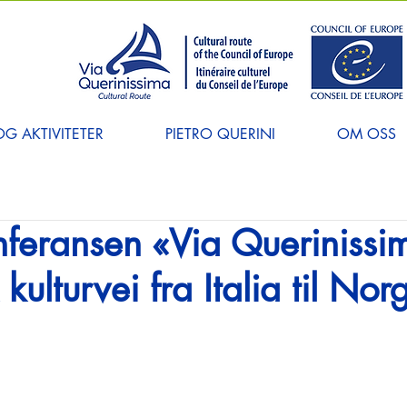
G AKTIVITETER
PIETRO QUERINI
OM OSS
nferansen «Via Querinissi
kulturvei fra Italia til Nor