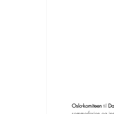
Oslo-komiteen
 til 
Da
sommerferien og in