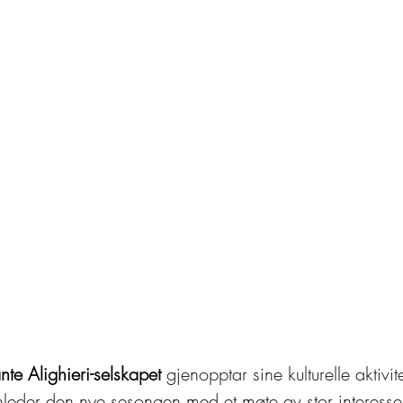
nte Alighieri-selskapet
 gjenopptar sine kulturelle aktivite
nleder den nye sesongen med et møte av stor interes