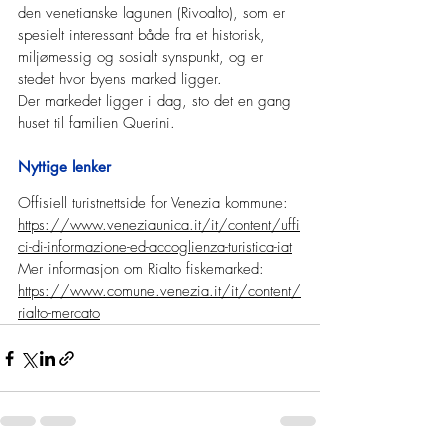
den venetianske lagunen (Rivoalto), som er 
spesielt interessant både fra et historisk, 
miljømessig og sosialt synspunkt, og er 
stedet hvor byens marked ligger.
Der markedet ligger i dag, sto det en gang 
huset til familien Querini.
Nyttige lenker
Offisiell turistnettside for Venezia kommune: 
https://www.veneziaunica.it/it/content/uffi
ci-di-informazione-ed-accoglienza-turistica-iat
Mer informasjon om Rialto fiskemarked: 
https://www.comune.venezia.it/it/content/
rialto-mercato