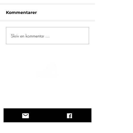
Kommentarer
Skriv en kommentar …
En reise gjennom historie, kulturer og
fantastiske landskap. Via Querinissima
gjenopplevde Pietro Querinis usedvanlige
reise fra 1400-tallet, og krysset Hellas,
Spania, Portugal, Norge, Sverige,
England, Tyskland, Sveits og Østerrike.