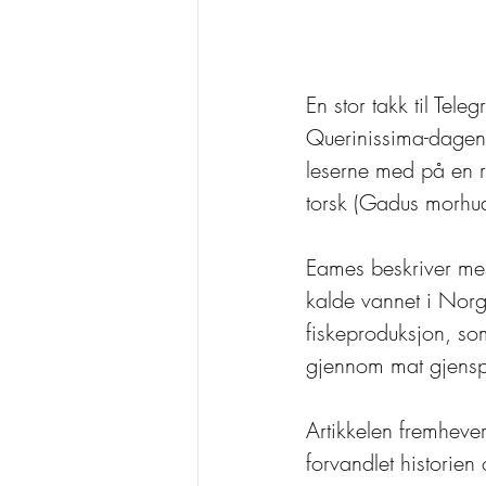
En stor takk til Te
Querinissima-dagene 
leserne med på en re
torsk (Gadus morhua
Eames beskriver mes
kalde vannet i Norg
fiskeproduksjon, so
gjennom mat gjenspe
Artikkelen fremheve
forvandlet historien 