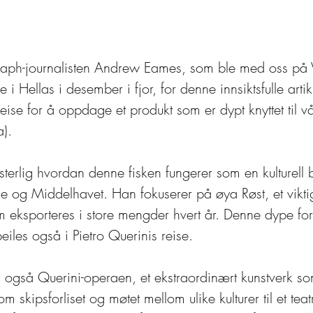
legraph-journalisten Andrew Eames, som ble med oss på 
i Hellas i desember i fjor, for denne innsiktsfulle arti
ise for å oppdage et produkt som er dypt knyttet til vår
).
terlig hvordan denne fisken fungerer som en kulturell 
e og Middelhavet. Han fokuserer på øya Røst, et viktig
m eksporteres i store mengder hvert år. Denne dype fo
iles også i Pietro Querinis reise.
r også Querini-operaen, et ekstraordinært kunstverk so
om skipsforliset og møtet mellom ulike kulturer til et teat