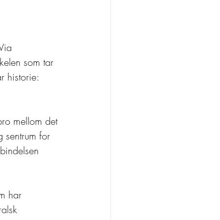
Via 
kkelen som tar 
 historie: 
bro mellom det 
 sentrum for 
rbindelsen 
m har 
ralsk 