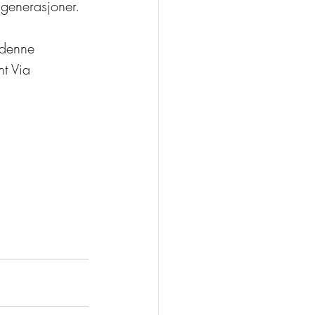
e generasjoner.
 denne 
t Via 