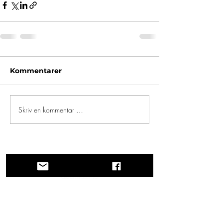
Kommentarer
Skriv en kommentar …
En reise gjennom historie, kulturer og
fantastiske landskap. Via Querinissima
gjenopplevde Pietro Querinis usedvanlige