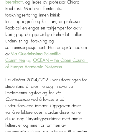
bærekraft
,
 og ledes av professor Chiara 
Rabbiosi. Med over femten års 
forskningserfaring innen kritisk 
turismegeografi og kulturarv, er professor 
Rabbiosi en engasjert forkjemper for aktiv 
læring og det gjensidige forholdet mellom 
undervisning, forskning og 
samfunnsengasjement. Hun er også medlem 
av
Via Querinissima Scientific 
Committee
 og
OCEAN—the Open Council 
of Europe Academic Networks
.
I studieåret 2024/2025 var utfordringen for 
studentene å forestille seg innovative 
implementeringsforslag for 
Via 
Querinissima
 ved å fokusere på 
underutforskede temaer. Oppgaven deres 
var å reflektere over hvordan disse kunne 
dukke opp i krysningspunktene med andre 
kulturruter og innenfor rammen av 
regenerativ turisme, og ta hensyn til hvordan 