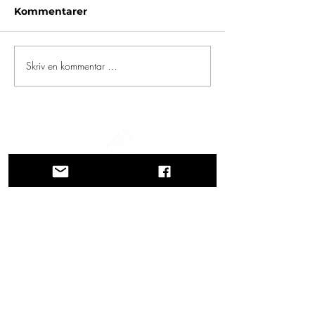
Kommentarer
Skriv en kommentar …
En reise gjennom historie, kulturer og
fantastiske landskap. Via Querinissima
gjenopplevde Pietro Querinis usedvanlige
reise fra 1400-tallet, og krysset Hellas,
Spania, Portugal, Norge, Sverige,
England, Tyskland, Sveits og Østerrike.
KONTAKTER