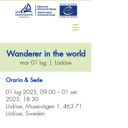
Wanderer in the world
mar 01 lug
  |  
Lödöse
Orario & Sede
01 lug 2025, 09:00 – 01 set
2025, 18:30
Lödöse, Museivägen 1, 463 71
Lödöse, Sweden