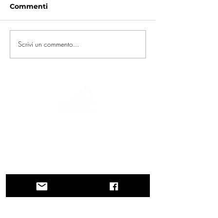
Commenti
Scrivi un commento...
Un viaggio tra storia, culture e paesaggi
mozzafiato La Via Querinissima ripercorre
lo straordinario viaggio quattrocentesco
di Pietro Querini, attraversando Grecia,
Spagna, Portogallo, Norvegia, Svezia,
Inghilterra, Germania, Svizzera e Austria.
CONTATTI