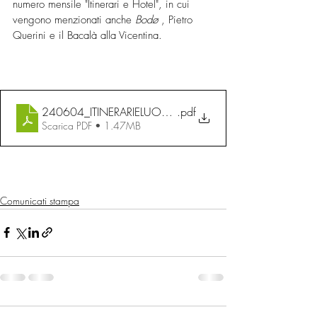
numero mensile "Itinerari e Hotel", in cui 
vengono menzionati anche 
Bodø
 , Pietro 
Querini e il Bacalà alla Vicentina.
240604_ITINERARIELUOGHI_BACALa-1
.pdf
Scarica PDF • 1.47MB
Comunicati stampa