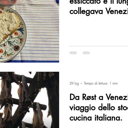
essiccato e il lu
collegava Venezi
Lofoten.
29 lug
Tempo di lettura: 1 min
Da Røst a Venezi
viaggio dello sto
cucina italiana.