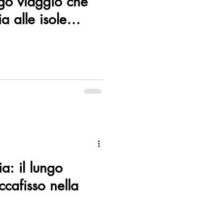
ngo viaggio che
a alle isole
a: il lungo
ccafisso nella