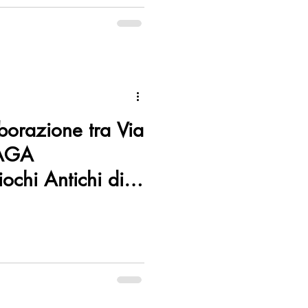
borazione tra Via
 AGA
ochi Antichi di