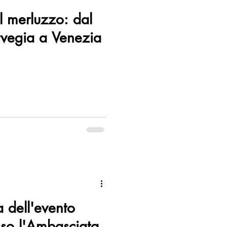
el merluzzo: dal
rvegia a Venezia
 dell'evento
sso l'Ambasciata