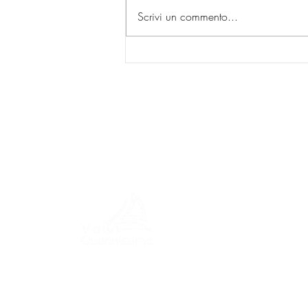
Scrivi un commento...
MENU
ITINERA
Un viaggio tra storia, culture e
paesaggi mozzafiato La Via
EVENTI,
Querinissima ripercorre lo