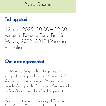
Pietro Querini
Tid og sted
12. mai 2025, 10:00 – 12:00
Venezia, Palazzo Ferro Fini, S.
Marco, 2322, 30124 Venezia
VE, Italia
Om arrangementet
On Monday, May 12th, in the prestigious 
setting of the Regional Council Presidency of 
Veneto, the documentary film “Venice-Lofoten 
Islands: Cycling in the Footsteps of Querini and 
the Via Querinissima Route” will be presented.
 A journey retracing the itinerary of Captain 
Pietro Querini. The film tells the incredible story 