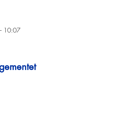
– 10:07
ngementet
Gå opp