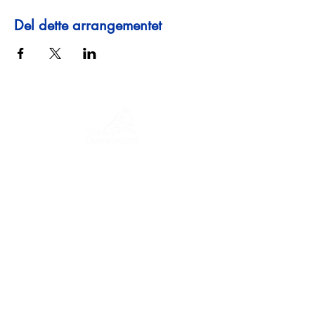
Del dette arrangementet
En reise gjennom historie, kulturer og
fantastiske landskap. Via Querinissima
gjenopplevde Pietro Querinis usedvanlige
reise fra 1400-tallet, og krysset Hellas,
Spania, Portugal, Norge, Sverige,
England, Tyskland, Sveits og Østerrike.
KONTAKTER
Hovedkontor