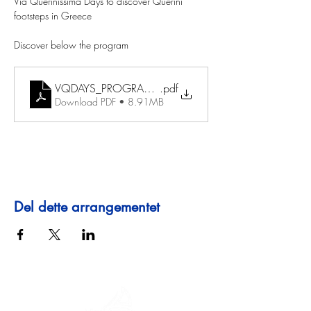
Via Querinissima Days to discover Querini 
footsteps in Greece
Discover below the program
VQDAYS_PROGRAMM_DEF
.pdf
Download PDF • 8.91MB
Del dette arrangementet